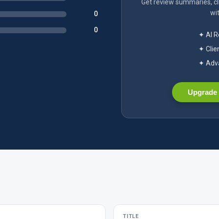
Get review summaries, cli
wit
0
0
✦ AI 
✦ Clie
✦ Adva
Upgrade 
TITLE