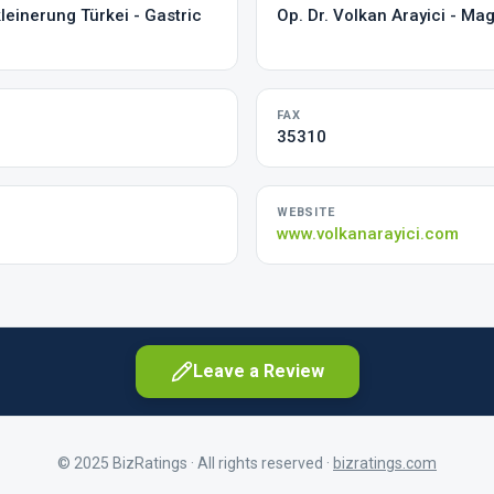
leinerung Türkei - Gastric
Op. Dr. Volkan Arayici - Ma
FAX
35310
WEBSITE
www.volkanarayici.com
Leave a Review
© 2025 BizRatings · All rights reserved ·
bizratings.com