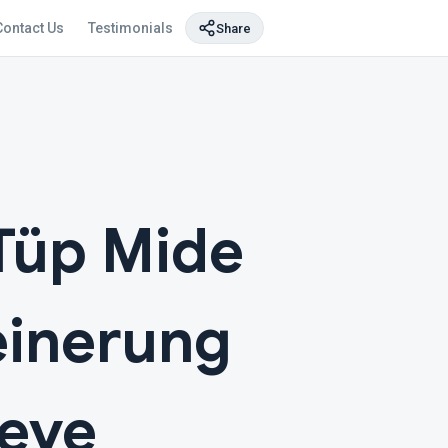
Contact Us
Testimonials
Share
 Tüp Mide
einerung
eeve