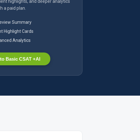
ent highlights, and deeper analytics
h a paid plan.
Review Summary
nt Highlight Cards
nced Analytics
to Basic CSAT +AI