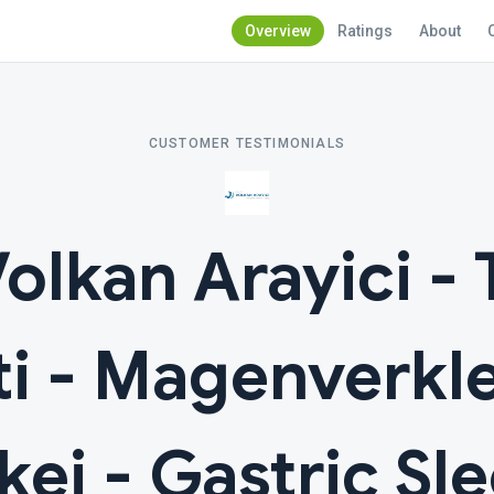
Overview
Ratings
About
CUSTOMER TESTIMONIALS
Volkan Arayici -
ti - Magenverkl
kei - Gastric Sl