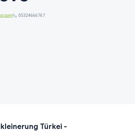
ci.com
05324666767
kleinerung Türkei -