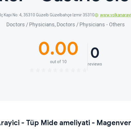
 2 Iç Kapi No: 4, 35310 Güzelb Güzelbahçe Izmir 35310
www.volkanarayi
Doctors / Physicians, Doctors / Physicians - Others
0.00
0
out of 10
reviews
rayici - Tüp Mide ameliyati - Magenver