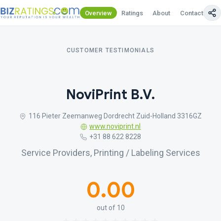
Overview
Ratings
About
Contact Us
CUSTOMER TESTIMONIALS
NoviPrint B.V.
116 Pieter Zeemanweg Dordrecht Zuid-Holland 3316GZ
www.noviprint.nl
+31 88 622 8228
Service Providers, Printing / Labeling Services
0.00
out of 10