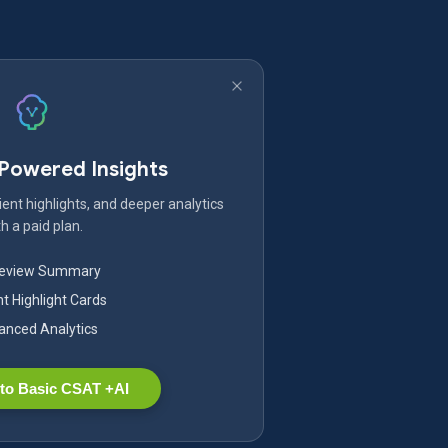
-Powered Insights
ent highlights, and deeper analytics
h a paid plan.
Review Summary
nt Highlight Cards
nced Analytics
to Basic CSAT +AI