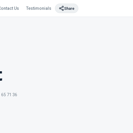
Contact Us
Testimonials
Share
t
 65 71 36