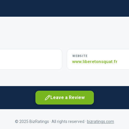
WEBSITE
www.liberetonsquat.fr
Leave a Review
© 2025 BizRatings · All rights reserved ·
bizratings.com