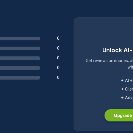
0
0
Unlock AI
0
Get review summaries, cli
wit
0
0
✦ AI 
✦ Clie
✦ Adva
Upgrade 