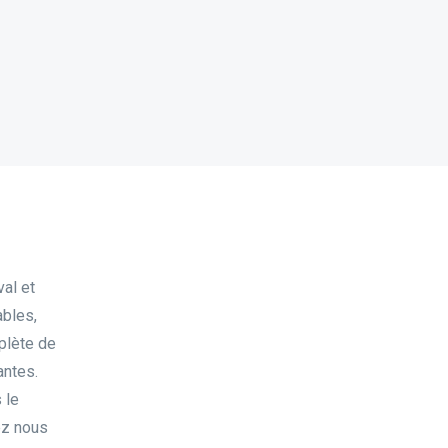
val et
ables,
plète de
antes.
 le
ez nous