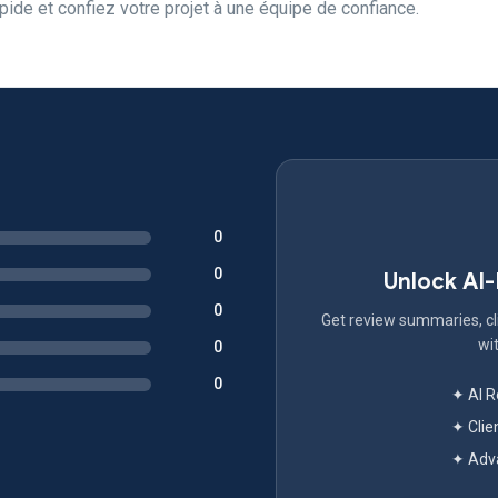
pide et confiez votre projet à une équipe de confiance.
0
0
Unlock AI
0
Get review summaries, cli
wit
0
0
✦ AI 
✦ Clie
✦ Adva