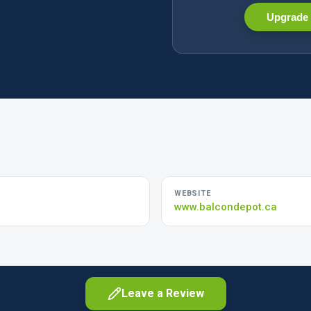
Upgrade 
WEBSITE
www.balcondepot.ca
Leave a Review