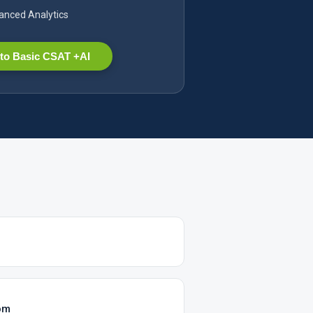
nced Analytics
to Basic CSAT +AI
om