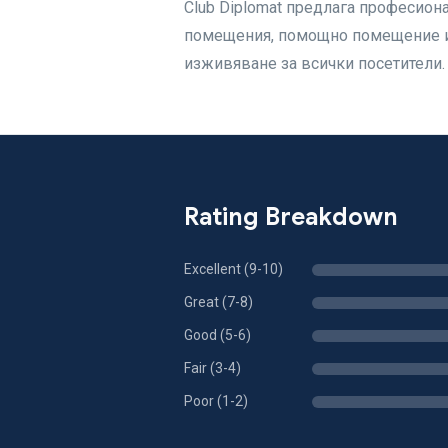
Club Diplomat предлага професиона
помещения, помощно помещение и 
изживяване за всички посетители.
Rating Breakdown
Excellent (9-10)
Great (7-8)
Good (5-6)
Fair (3-4)
Poor (1-2)