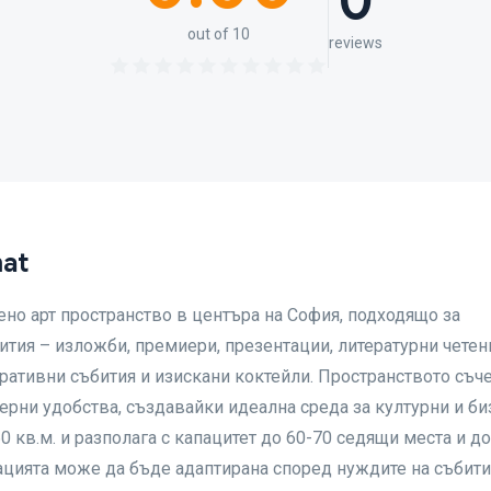
0
out of 10
reviews
mat
рдено арт пространство в центъра на София, подходящо за
ития – изложби, премиери, презентации, литературни четен
оративни събития и изискани коктейли. Пространството съч
ерни удобства, създавайки идеална среда за културни и би
0 кв.м. и разполага с капацитет до 60-70 седящи места и д
ацията може да бъде адаптирана според нуждите на събитие