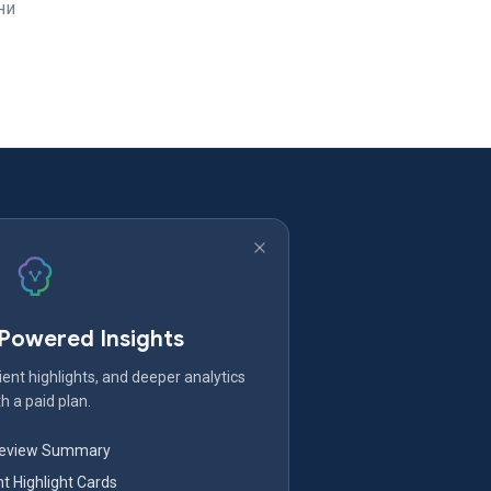
ни
-Powered Insights
ent highlights, and deeper analytics
h a paid plan.
Review Summary
nt Highlight Cards