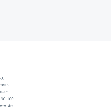
ия,
етава
знес
о 90-100
то. Art