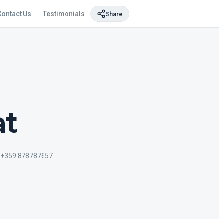
Contact Us
Testimonials
Share
at
+359 878787657