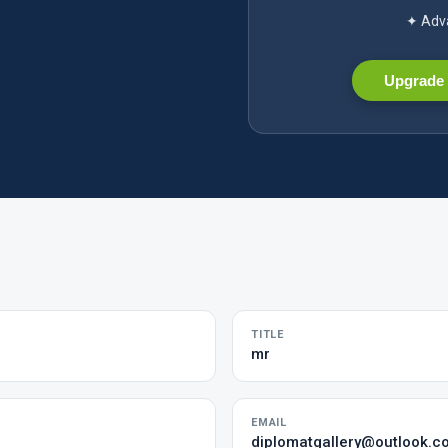
✦ Adva
Upgrade 
TITLE
mr
EMAIL
diplomatgallery@outlook.c