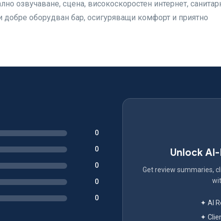
лно озвучаване, сцена, високоскоростен интернет, санитар
добре оборудван бар, осигуряващи комфорт и приятно
0
0
Unlock AI
0
Get review summaries, cli
wit
0
0
✦ AI 
✦ Clie