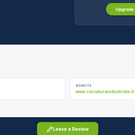
Upgrade 
WEBSITE
www.curvaturaindustriale.it
Leave a Review