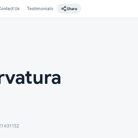
Contact Us
Testimonials
Share
urvatura
21 631152