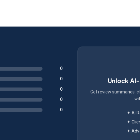
0
0
Unlock AI
0
Get review summaries, cli
wit
0
0
✦ AI 
✦ Clie
✦ Adva