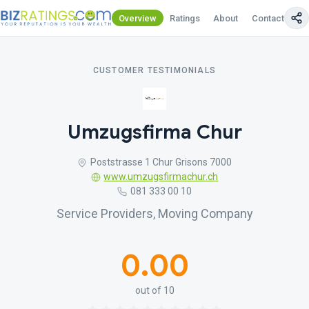
Overview
Ratings
About
Contact Us
CUSTOMER TESTIMONIALS
Umzugsfirma Chur
Poststrasse 1 Chur Grisons 7000
www.umzugsfirmachur.ch
081 333 00 10
Service Providers, Moving Company
0.00
out of 10