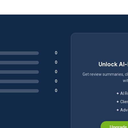
0
0
Unlock AI
0
Get review summaries, cli
wit
0
0
✦ AI 
✦ Clie
✦ Adva
Upgrade 