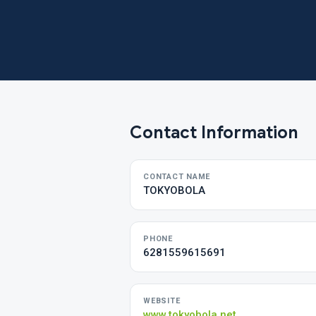
Contact Information
CONTACT NAME
TOKYOBOLA
PHONE
6281559615691
WEBSITE
www.tokyobola.net