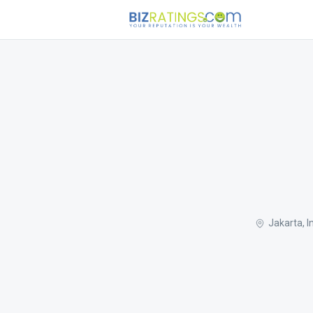
Jakarta, I