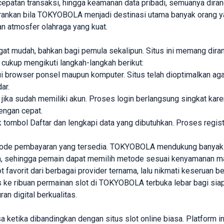
cepatan transaksi, hingga keamanan data pribadi, semuanya dir
ankan bila TOKYOBOLA menjadi destinasi utama banyak orang yan
 atmosfer olahraga yang kuat.
mudah, bahkan bagi pemula sekalipun. Situs ini memang diran
 cukup mengikuti langkah-langkah berikut:
 browser ponsel maupun komputer. Situs telah dioptimalkan agar
ar.
jika sudah memiliki akun. Proses login berlangsung singkat 
engan cepat.
ik tombol Daftar dan lengkapi data yang dibutuhkan. Proses regist
de pembayaran yang tersedia. TOKYOBOLA mendukung banyak opsi
lsa, sehingga pemain dapat memilih metode sesuai kenyamanan m
ot favorit dari berbagai provider ternama, lalu nikmati keseruan 
 ke ribuan permainan slot di TOKYOBOLA terbuka lebar bagi sia
an digital berkualitas.
ketika dibandingkan dengan situs slot online biasa. Platform 