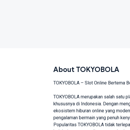
About TOKYOBOLA
TOKYOBOLA – Slot Online Bertema Bo
TOKYOBOLA merupakan salah satu platfo
khususnya di Indonesia. Dengan meng
ekosistem hiburan online yang modern,
pengalaman bermain yang penuh kenya
Popularitas TOKYOBOLA tidak terlepas 