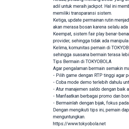
adil untuk meraih jackpot. Hal ini m
memiliki transparansi sistem.
Ketiga, update permainan rutin menjadi
akan merasa bosan karena selalu ada p
Keempat, sistem fair play benar-ben
provider, sehingga tidak ada manipula
Kelima, komunitas pemain di TOKYOBOL
sehingga suasana bermain terasa lebi
Tips Bermain di TOKYOBOLA
Agar pengalaman bermain semakin mak
- Pilih game dengan RTP tinggi agar 
- Coba mode demo terlebih dahulu un
- Atur manajemen saldo dengan baik a
- Manfaatkan berbagai promo dan bo
- Bermainlah dengan bijak, fokus pad
Dengan mengikuti tips ini, pemain da
menguntungkan.
https://www.tokyobola.net