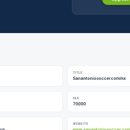
TITLE
Sanantoniosoccercommx
FAX
70000
WEBSITE
org
www.sanantoniosoccer.co