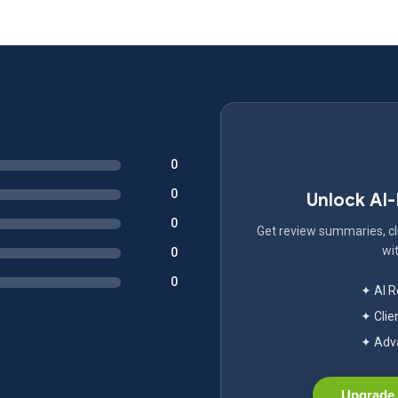
0
0
Unlock AI
0
Get review summaries, cli
wit
0
0
✦ AI 
✦ Clie
✦ Adva
Upgrade 