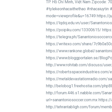
TP. Hồ Chí Minh, Việt Nam Zipcode:
#tylekeonhacaithethao #nhacaiuytin 
mode=viewprofile&u=16749 https://ju
https://lqdoj.edu.vn/user/Sanantonio
https://poipiku.com/13300615/ http
https://telegra.ph/Sanantoniosocce
https://writexo.com/share/7c9b0a50
https://www.rankone.global/sananto
https://www.bloggportalen.se/BlogP
http://www.rohitab.com/discuss/us
https://robertsspaceindustries.com
https://metaldevastationradio.com/
http://belobog1.freehostia.com/php
http://forum.446.s1.nabble.com/Sana
url=sanantoniosoccer.com.mx https:/
http://tehrantabligh.com/forum/memb