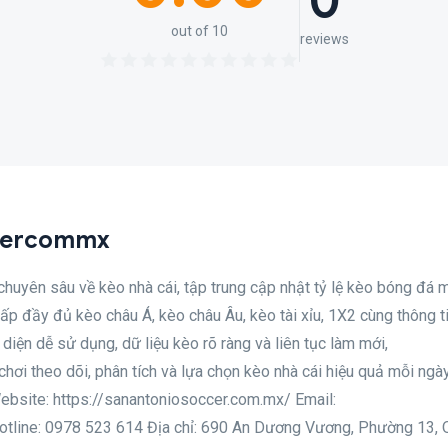
0
out of 10
reviews
cercommx
uyên sâu về kèo nhà cái, tập trung cập nhật tỷ lệ kèo bóng đá 
cấp đầy đủ kèo châu Á, kèo châu Âu, kèo tài xỉu, 1X2 cùng thông t
 diện dễ sử dụng, dữ liệu kèo rõ ràng và liên tục làm mới,
ơi theo dõi, phân tích và lựa chọn kèo nhà cái hiệu quả mỗi ngà
Website: https://sanantoniosoccer.com.mx/ Email:
line: 0978 523 614 Địa chỉ: 690 An Dương Vương, Phường 13, 