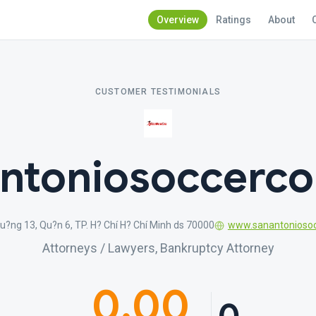
Overview
Ratings
About
CUSTOMER TESTIMONIALS
antoniosoccerc
?ng 13, Qu?n 6, TP. H? Chí H? Chí Minh ds 70000
www.sanantonioso
Attorneys / Lawyers, Bankruptcy Attorney
0.00