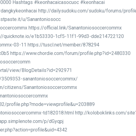
 700000 Hashtags #keonhacaicasocuoc #keonhacai
#dangkykeonhacai http://dailysudoku.com/sudoku/forums/profil
stpaste.it/u/Sanantoniosocc
soccercommx https://official.link/Sanantoniosoccercommx
s://quicknote.io/e1b53330-1cf5-11f1-99d3-dde214722120
rcommx-03-11 https://tuscl.net/member/878294
c0b5 https://www.chordie.com/forum/profile.php?id=2480330
niosoccercomm
ortal/view/BlogDetails?id=292971
er/3509353-sanantoniosoccercommx/
/en/citizens/Sanantoniosoccercommx
sanantoniosoccercommx
BB2/profile.php?mode=viewprofile&u=203889
ntoniosoccercommx-td182018.html http://koloboklinks.com/site
/app.simplenote.com/p/dGyqpj
er.php?action=profile&uid=4342