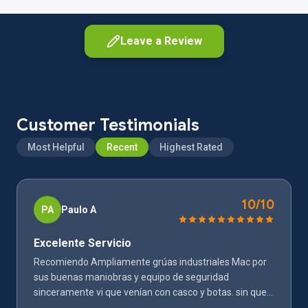
Leave a Review
Customer Testimonials
Most Helpful
Recent
Highest Rated
As a customer
Share your experience as a client
10/10
PA
Paulo A
As a current or former employee
Excelente Servicio
Share your workplace experience
Recomiendo Ampliamente grúas industriales Mac por
sus buenas maniobras y equipo de seguridad
sinceramente vi que venían con casco y botas. sin que
les pidiéramos nada eso. nos habla del gran