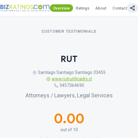
Overview
Ratings
About
Contact Us
CUSTOMER TESTIMONIALS
RUT
Santiago Santiago Santiago 33455
www.rutrutificadrs.cl
3457364690
Attorneys / Lawyers, Legal Services
0.00
out of 10