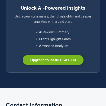
Unlock AI-Powered Insights
Get review summaries, client highlights, and deeper
analytics with a paid plan.
✦ AI Review Summary
✦ Client Highlight Cards
✦ Advanced Analytics
Upgrade to Basic CSAT +AI
Contact Information