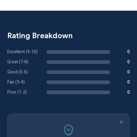
Rating Breakdown
Excellent (9-10)
0
Great (7-8)
0
Good (5-6)
0
Fair (3-4)
0
Poor (1-2)
0