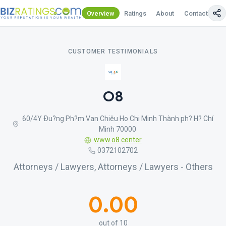
Overview
Ratings
About
Contact Us
CUSTOMER TESTIMONIALS
O8
60/4Y Ðu?ng Ph?m Van Chiêu Ho Chi Minh Thành ph? H? Chí
Minh 70000
www.o8.center
0372102702
Attorneys / Lawyers, Attorneys / Lawyers - Others
0.00
out of 10