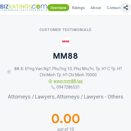
Overview
Ratings
About
Contact Us
CUSTOMER TESTIMONIALS
MM88
8A Ð. Ð?ng Van Ng?, Phu?ng 10, Phú Nhu?n, Tp. H? C Tp. H?
Chí Minh Tp. H? Chí Minh 70000
www.mm88.tax
0947286531
Attorneys / Lawyers, Attorneys / Lawyers - Others
0.00
out of 10