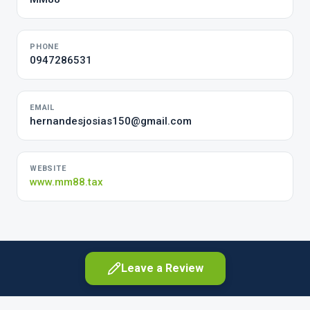
PHONE
0947286531
EMAIL
hernandesjosias150@gmail.com
WEBSITE
www.mm88.tax
Leave a Review