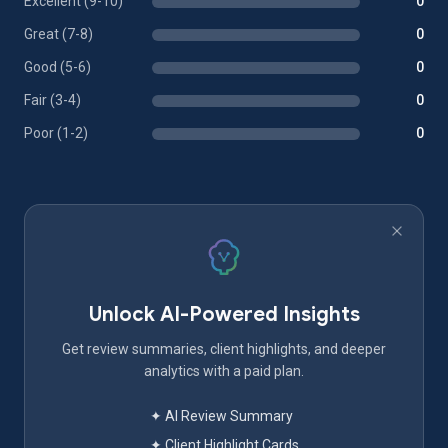
Excellent (9-10)
0
Great (7-8)
0
Good (5-6)
0
Fair (3-4)
0
Poor (1-2)
0
Unlock AI-Powered Insights
Get review summaries, client highlights, and deeper
analytics with a paid plan.
✦ AI Review Summary
✦ Client Highlight Cards