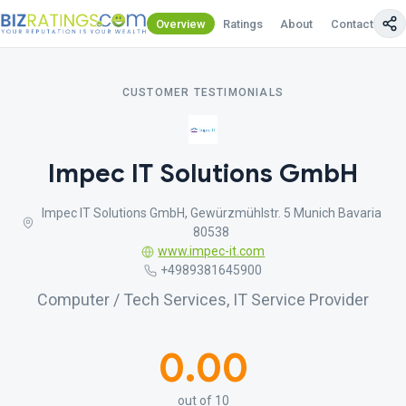
Overview
Ratings
About
Contact Us
CUSTOMER TESTIMONIALS
Impec IT Solutions GmbH
Impec IT Solutions GmbH, Gewürzmühlstr. 5 Munich Bavaria
80538
www.impec-it.com
+4989381645900
Computer / Tech Services, IT Service Provider
0.00
out of 10