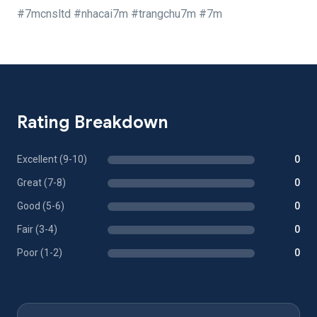
#7mcnsltd #nhacai7m #trangchu7m #7m
Rating Breakdown
Excellent (9-10)
0
Great (7-8)
0
Good (5-6)
0
Fair (3-4)
0
Poor (1-2)
0