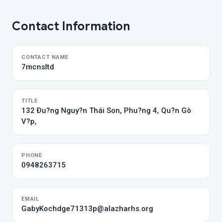
Contact Information
CONTACT NAME
7mcnsltd
TITLE
132 Ðu?ng Nguy?n Thái Son, Phu?ng 4, Qu?n Gò
V?p,
PHONE
0948263715
EMAIL
GabyKochdge71313p@alazharhs.org